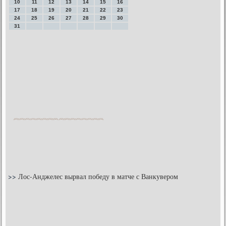
10
11
12
13
14
15
16
17
18
19
20
21
22
23
24
25
26
27
28
29
30
31
>>
Лос-Анджелес вырвал победу в матче с Ванкувером