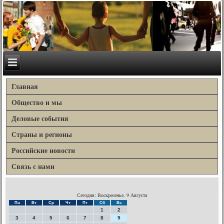
Главная
Общество и мы
Деловые события
Страны и регионы
Российские новости
Связь с нами
Сегодня: Воскресенье, 9 Августа
Пн
Вт
Ср
Чт
Пт
Сб
Вс
1
2
3
4
5
6
7
8
9