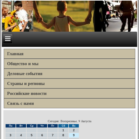
Главная
Общество и мы
Деловые события
Страны и регионы
Российские новости
Связь с нами
Сегодня: Воскресенье, 9 Августа
Пн
Вт
Ср
Чт
Пт
Сб
Вс
1
2
3
4
5
6
7
8
9