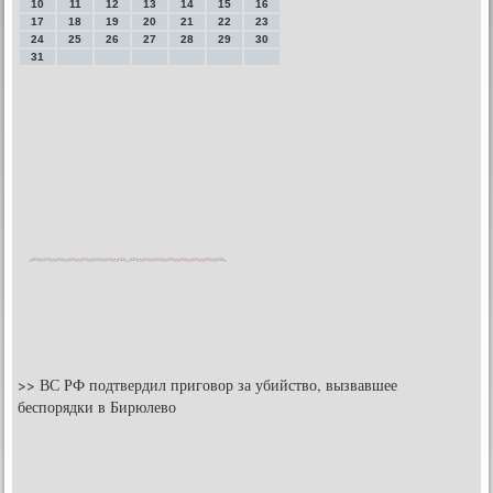
10
11
12
13
14
15
16
17
18
19
20
21
22
23
24
25
26
27
28
29
30
31
>>
ВС РФ подтвердил приговор за убийство, вызвавшее
беспорядки в Бирюлево