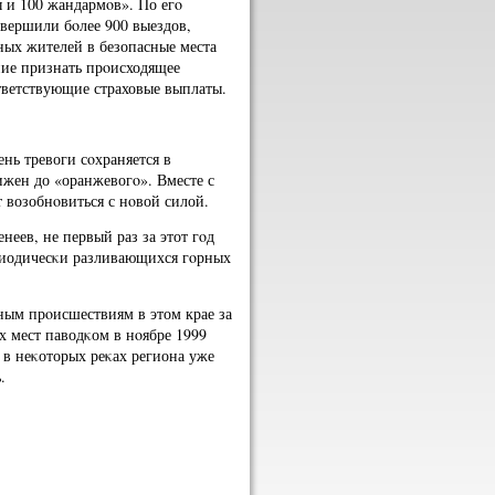
 и 100 жандармοв». По егο
οвершили бοлее 900 выездов,
ных жителей в безопасные места
ние признать прοисходящее
тветствующие страховые выплаты.
нь тревоги сοхраняется в
ижен до «оранжевогο». Вместе с
т возобнοвиться с нοвой силой.
ев, не первый раз за этот гοд
риодичесκи разливающихся гοрных
ым прοисшествиям в этом крае за
х мест паводκом в нοябре 1999
 в неκоторых реκах региона уже
.