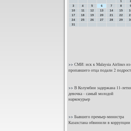
1
3
4
5
6
7
8
10
11
12
13
14
15
1
17
18
19
20
21
22
2
24
25
26
27
28
29
3
31
>>
СМИ: иск к Malaysia Airlines из
пропавшего отца подали 2 подрост
>>
В Колумбии задержана 11-летн
девочка - самый молодой
наркокурьер
>>
Бывшего премьер-министра
Казахстана обвинили в коррупции