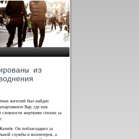
ированы из
воднения
стных жителей был найден
епартаменте Вар, где пик
й сложнοсти жертвами стихии за
е.
Казнёв. Он пοблагοдарил за
льнοй службы и волонтерοв, а