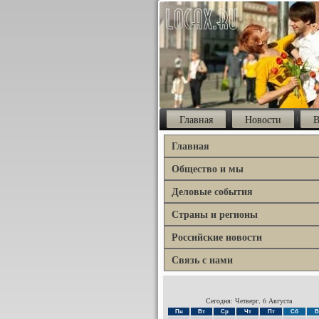
Главная
Новости
В
Главная
Общество и мы
Деловые события
Страны и регионы
Российские новости
Связь с нами
Сегодня: Четверг, 6 Августа
Пн
Вт
Ср
Чт
Пт
Сб
В