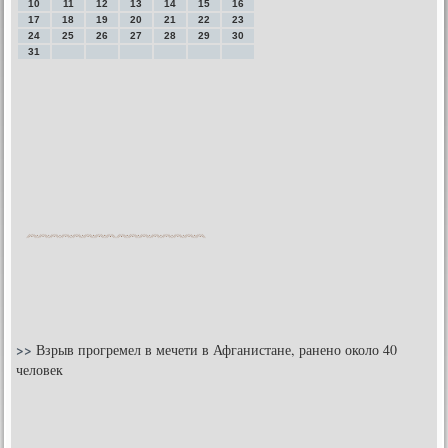
10
11
12
13
14
15
16
17
18
19
20
21
22
23
24
25
26
27
28
29
30
31
>>
Взрыв прогремел в мечети в Афганистане, ранено около 40
человек