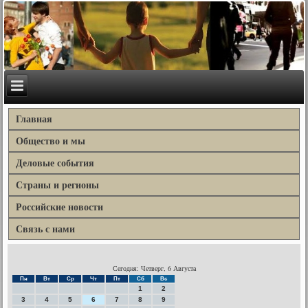
Главная
Общество и мы
Деловые события
Страны и регионы
Российские новости
Связь с нами
Сегодня: Четверг, 6 Августа
Пн
Вт
Ср
Чт
Пт
Сб
Вс
1
2
3
4
5
6
7
8
9