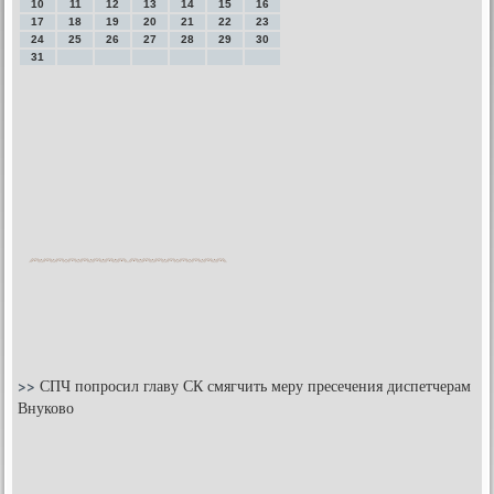
10
11
12
13
14
15
16
17
18
19
20
21
22
23
24
25
26
27
28
29
30
31
>>
СПЧ попросил главу СК смягчить меру пресечения диспетчерам
Внуково