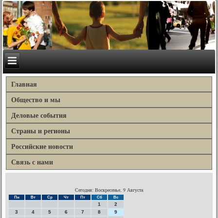
Главная
Общество и мы
Деловые события
Страны и регионы
Российские новости
Связь с нами
Сегодня: Воскресенье, 9 Августа
Пн
Вт
Ср
Чт
Пт
Сб
Вс
1
2
3
4
5
6
7
8
9