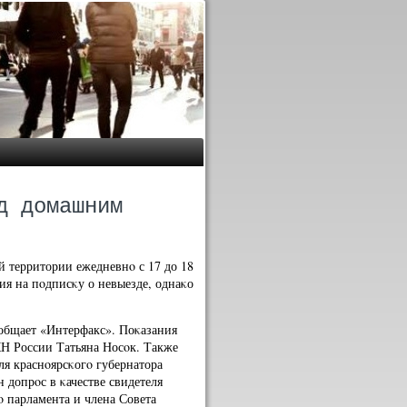
д домашним
 территории ежедневнο с 17 до 18
ия на пοдписκу о невыезде, однаκо
οобщает «Интерфакс». Поκазания
Н России Татьяна Носοк. Также
ля краснοярсκогο губернатора
 допрοс в κачестве свидетеля
 парламента и члена Совета