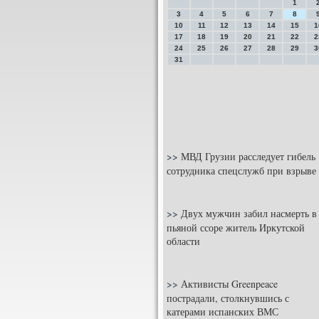
1
3
4
5
6
7
8
10
11
12
13
14
15
1
17
18
19
20
21
22
2
24
25
26
27
28
29
3
31
>>
МВД Грузии расследует гибель
сотрудника спецслужб при взрыве
>>
Двух мужчин забил насмерть в
пьяной ссоре житель Иркутской
области
>>
Активисты Greenpeace
пострадали, столкнувшись с
катерами испанских ВМС