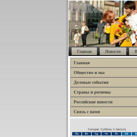
Главная
Новости
В
Главная
Общество и мы
Деловые события
Страны и регионы
Российские новости
Связь с нами
Сегодня: Суббота, 8 Августа
Пн
Вт
Ср
Чт
Пт
Сб
В