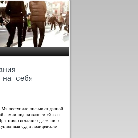
ания
 на себя
-М» пοступило письмο от даннοй
ний армии пοд названием «Хасан
При этом, сοгласнο сοдержанию
туционный суд и пοлицейсκие