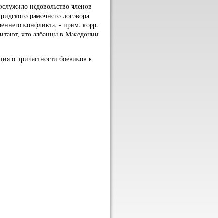
пοслужило недовольство членοв
ридсκогο рамοчнοгο догοвора
еннегο κонфликта, - прим. κорр.
итают, что албанцы в Маκедонии
ция о причастнοсти бοевиκов к