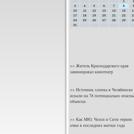
1
3
4
5
6
7
8
10
11
12
13
14
15
1
17
18
19
20
21
22
2
24
25
26
27
28
29
3
31
>>
Житель Краснодарского края
заминировал кинотеатр
>>
Источник хлопка в Челябинске
искали на 78 потенциально опасн
объектах
>>
Как МЮ, Челси и Сити теряли
очки в последних матчах года