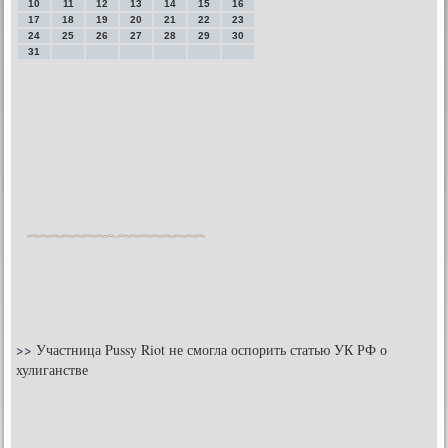
10
11
12
13
14
15
16
17
18
19
20
21
22
23
24
25
26
27
28
29
30
31
>>
Участница Pussy Riot не смогла оспорить статью УК РФ о
хулиганстве