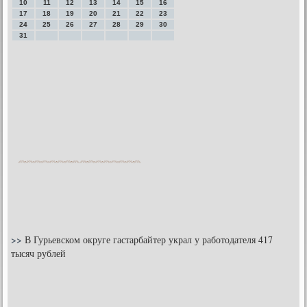
10
11
12
13
14
15
16
17
18
19
20
21
22
23
24
25
26
27
28
29
30
31
>>
В Гурьевском округе гастарбайтер украл у работодателя 417
тысяч рублей