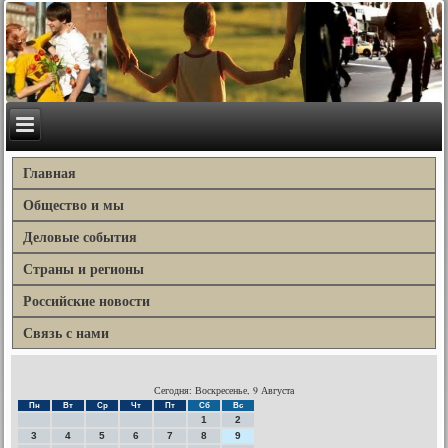
Главная
Общество и мы
Деловые события
Страны и регионы
Российские новости
Связь с нами
Сегодня: Воскресенье, 9 Августа
Пн
Вт
Ср
Чт
Пт
Сб
Вс
1
2
3
4
5
6
7
8
9