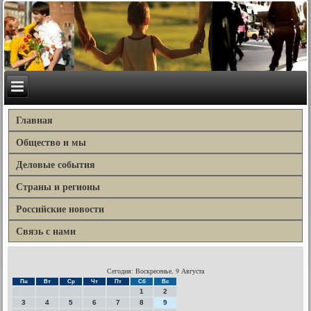
Главная
Общество и мы
Деловые события
Страны и регионы
Российские новости
Связь с нами
Сегодня: Воскресенье, 9 Августа
Пн
Вт
Ср
Чт
Пт
Сб
Вс
1
2
3
4
5
6
7
8
9