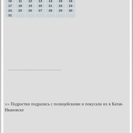
10
11
12
13
14
15
16
17
18
19
20
21
22
23
24
25
26
27
28
29
30
31
>>
Подростки подрались с полицейскими и покусали их в Катав-
Ивановске